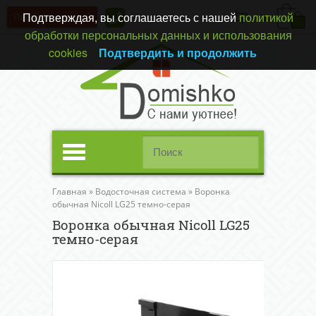
Подтверждая, вы соглашаетесь с нашей
политикой
Перезвонить вам?
(0)
обработки персональных данных и использования
cookies
Подтвердить и продолжить
Меню
Главная
»
Водосточная система
»
Воронка
обычная Nicoll LG25 темно-серая
Воронка обычная Nicoll LG25
темно-серая