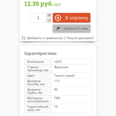
12.39 руб.
/шт
+
В корзину
-
Купить в 1 клик
|
Добавить к сравнению
Нашли дешевле?
Характеристики
Коллекция
LG25
Страна
Франция
производства
Цвет
Темно-серый
Диаметр
115
желоба, мм
Диаметр
80
трубы, мм
Материал
ПВХ
изготовления
Гарантийный
10
срок, лет