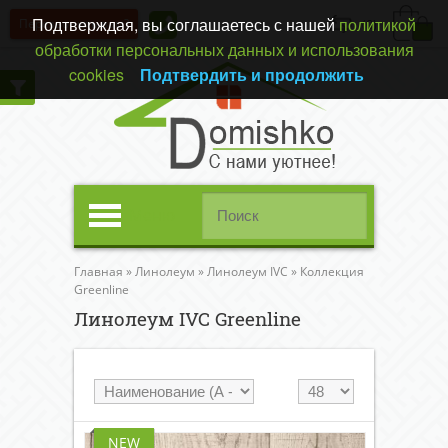
Подтверждая, вы соглашаетесь с нашей
политикой
Перезвонить вам?
(0)
обработки персональных данных и использования
cookies
Подтвердить и продолжить
Меню
Главная
»
Линолеум
»
Линолеум IVC
»
Коллекция
Greenline
Линолеум IVC Greenline
NEW