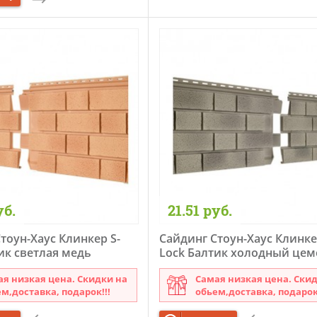
уб.
21.51 руб.
тоун-Хаус Клинкер S-
Сайдинг Стоун-Хаус Клинке
ик светлая медь
Lock Балтик холодный цем
я низкая цена. Скидки на
Самая низкая цена. Ски
м,доставка, подарок!!!
обьем,доставка, подарок!