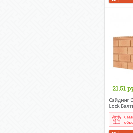
21.51 р
Сайдинг С
Lock Балт
Сама
обье