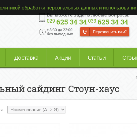
олитикой обработки персональных данных и использования
Вы можете задать любые вопросы:
625 34 34
625 34 34
029
033
c 8:30 до 22:00
Перезвонить вам?
без выходных
Доставка
Акции
Статьи
Отзы
ьный сайдинг Стоун-хаус
а: