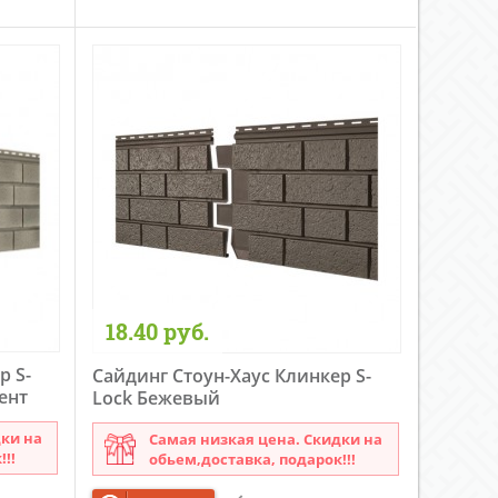
18.40 руб.
р S-
Сайдинг Стоун-Хаус Клинкер S-
ент
Lock Бежевый
дки на
Самая низкая цена. Скидки на
!!
обьем,доставка, подарок!!!