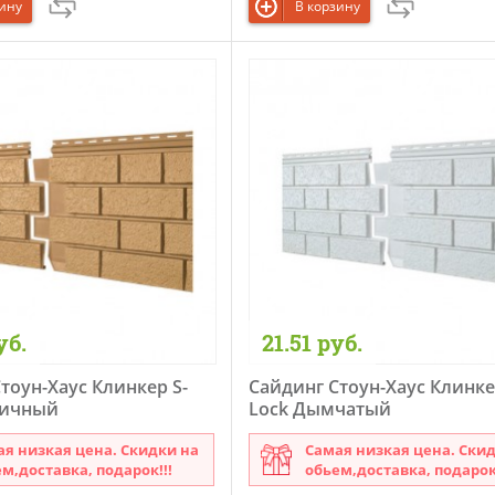
зину
В корзину
уб.
21.51 руб.
тоун-Хаус Клинкер S-
Сайдинг Стоун-Хаус Клинке
чичный
Lock Дымчатый
я низкая цена. Скидки на
Самая низкая цена. Ски
м,доставка, подарок!!!
обьем,доставка, подарок!