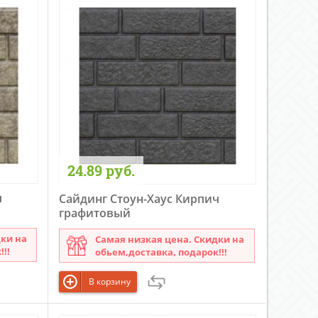
24.89 руб.
ч
Сайдинг Стоун-Хаус Кирпич
графитовый
дки на
Самая низкая цена. Скидки на
!!
обьем,доставка, подарок!!!
В корзину