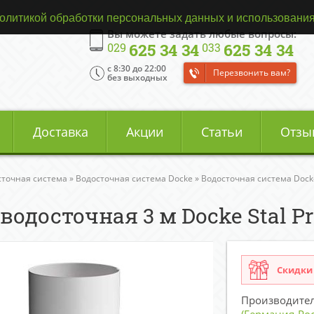
олитикой обработки персональных данных и использования
Вы можете задать любые вопросы:
625 34 34
625 34 34
029
033
c 8:30 до 22:00
Перезвонить вам?
без выходных
Доставка
Акции
Статьи
Отзы
сточная система
»
Водосточная система Docke
»
Водосточная система Docke
 водосточная 3 м Docke Stal
Скидки 
Производите