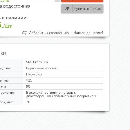
сия)
ба водосточная
Купить в 1 клик
ь в наличии
.
/шт
|
Добавить к сравнению
Нашли дешевле?
ики
Stal Premium
одства
Германия-Россия
Пломбир
а, мм
125
, мм
90
товления
Высококачественная сталь с
двухсторонним полимерным покрытием
ок, лет
20