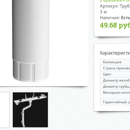
(Германия-Рос
Артикул: Тру
3 м
Наличие:
Ест
49.68 руб
Характерист
Коллекция
Страна произв
Цвет
Диаметр желоб
Диаметр трубы
Материал изго
Гарантийный ср