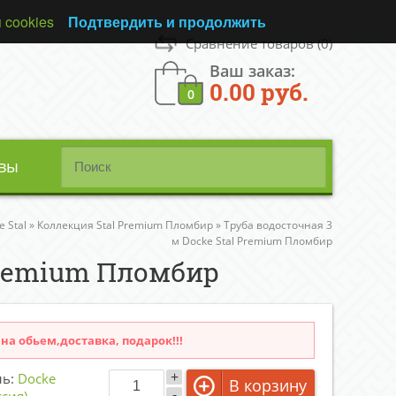
 cookies
Подтвердить и продолжить
Сравнение товаров
(0)
Ваш заказ:
0.00 руб.
0
вы
 Stal
»
Коллекция Stal Premium Пломбир
»
Труба водосточная 3
м Docke Stal Premium Пломбир
 Premium Пломбир
на обьем,доставка, подарок!!!
+
ль:
Docke
В корзину
-