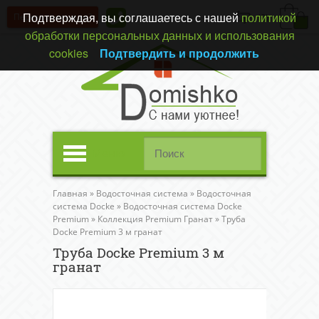
Подтверждая, вы соглашаетесь с нашей
политикой
Перезвонить вам?
(0)
обработки персональных данных и использования
cookies
Подтвердить и продолжить
Меню
Главная
»
Водосточная система
»
Водосточная
система Docke
»
Водосточная система Docke
Premium
»
Коллекция Premium Гранат
»
Труба
Docke Premium 3 м гранат
Труба Docke Premium 3 м
гранат