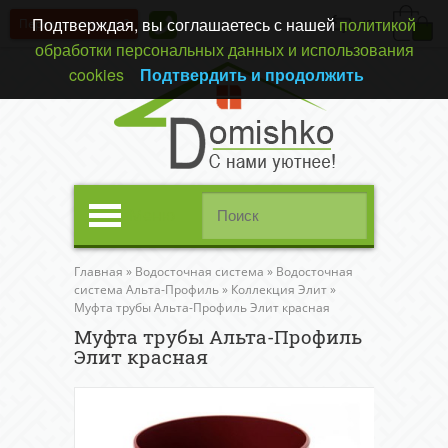
Подтверждая, вы соглашаетесь с нашей
политикой
Перезвонить вам?
(0)
обработки персональных данных и использования
cookies
Подтвердить и продолжить
Меню
Главная
»
Водосточная система
»
Водосточная
система Альта-Профиль
»
Коллекция Элит
»
Муфта трубы Альта-Профиль Элит красная
Муфта трубы Альта-Профиль
Элит красная