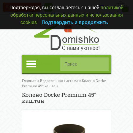
Подтверждая, вы соглашаетесь с нашей
политикой
Перезвонить вам?
(0)
обработки персональных данных и использования
cookies
Подтвердить и продолжить
Меню
Главная
»
Водосточная система
»
Колено Docke
Premium 45° каштан
Колено Docke Premium 45°
каштан