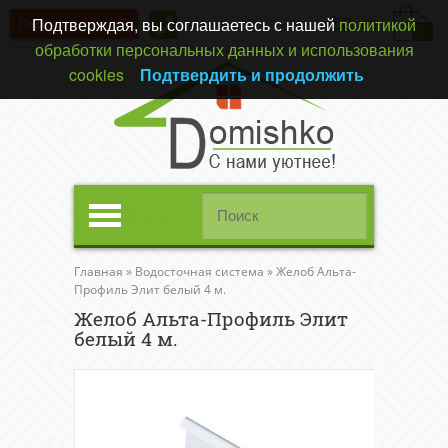
Подтверждая, вы соглашаетесь с нашей
политикой
Перезвонить вам?
(0)
обработки персональных данных и использования
cookies
Подтвердить и продолжить
Меню
Главная
»
Водосточная система
»
Желоб Альта-
Профиль Элит белый 4 м.
Желоб Альта-Профиль Элит
белый 4 м.