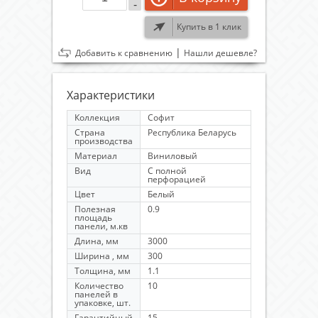
-
Купить в 1 клик
|
Добавить к сравнению
Нашли дешевле?
Характеристики
Коллекция
Софит
Страна
Республика Беларусь
производства
Материал
Виниловый
Вид
С полной
перфорацией
Цвет
Белый
Полезная
0.9
площадь
панели, м.кв
Длина, мм
3000
Ширина , мм
300
Толщина, мм
1.1
Количество
10
панелей в
упаковке, шт.
Гарантийный
15