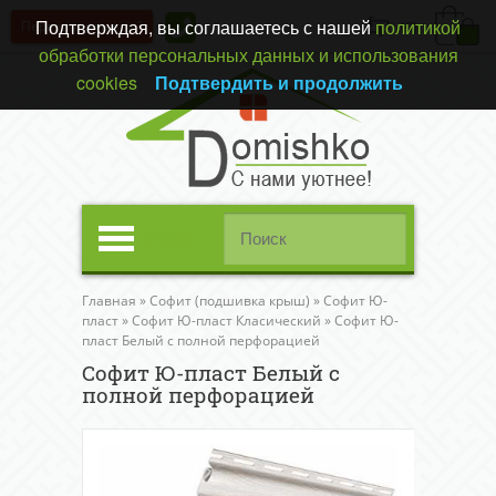
Подтверждая, вы соглашаетесь с нашей
политикой
Перезвонить вам?
(0)
обработки персональных данных и использования
cookies
Подтвердить и продолжить
Меню
Главная
»
Софит (подшивка крыш)
»
Софит Ю-
пласт
»
Софит Ю-пласт Класический
»
Софит Ю-
пласт Белый c полной перфорацией
Софит Ю-пласт Белый c
полной перфорацией