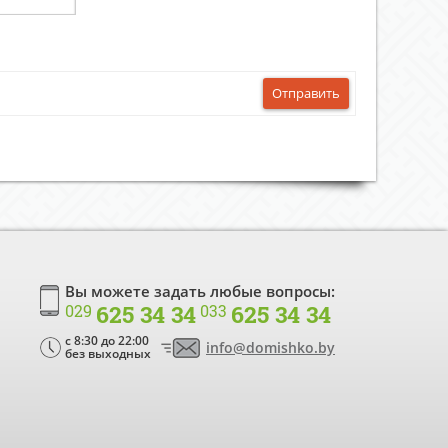
Отправить
Вы можете задать любые вопросы:
625 34 34
625 34 34
029
033
c 8:30 до 22:00
info@domishko.by
без выходных