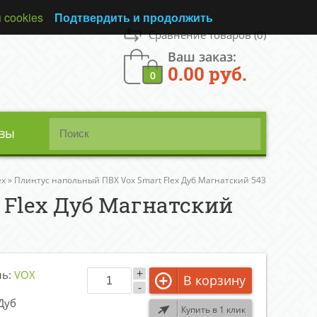
 cookies
Подтвердить и продолжить
Сравнение товаров
(0)
Ваш заказ:
0.00 руб.
0
вы
ex
»
Плинтус напольный ПВХ Vox Smart Flex Дуб Магнатский 543
 Flex Дуб Магнатский
+
ль:
VOX
В корзину
-
Дуб
Купить в 1 клик