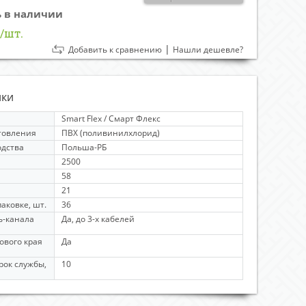
ь в наличии
/шт.
|
Добавить к сравнению
Нашли дешевле?
ики
Smart Flex / Смарт Флекс
товления
ПВХ (поливинилхлорид)
одства
Польша-РБ
2500
58
21
аковке, шт.
36
ь-канала
Да, до 3-х кабелей
ового края
Да
рок службы,
10