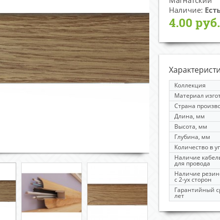
Магнатский
Наличие:
Ест
4.00 руб.
Характерист
Коллекция
Материал изго
Страна произв
Длина, мм
Высота, мм
Глубина, мм
Количество в уп
Наличие кабел
для провода
Наличие резин
с 2-ух сторон
Гарантийный с
лет