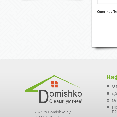
Оценка:
Пл
Ин
О 
До
Оп
По
пе
2021 © Domishko.by
ИП Сулим А.П.,