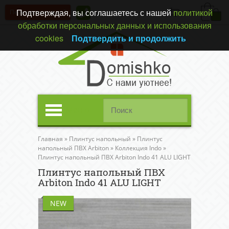
Подтверждая, вы соглашаетесь с нашей
политикой
Перезвонить вам?
(0)
обработки персональных данных и использования
cookies
Подтвердить и продолжить
Меню
Главная
»
Плинтус напольный
»
Плинтус
напольный ПВХ Arbiton
»
Коллекция Indo
»
Плинтус напольный ПВХ Arbiton Indo 41 ALU LIGHT
Плинтус напольный ПВХ
Arbiton Indo 41 ALU LIGHT
NEW