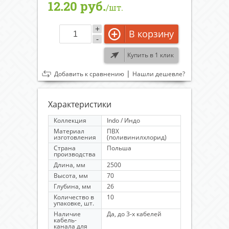
12.20 руб.
/шт.
+
В корзину
-
Купить в 1 клик
|
Добавить к сравнению
Нашли дешевле?
Характеристики
Коллекция
Indo / Индо
Материал
ПВХ
изготовления
(поливинилхлорид)
Страна
Польша
производства
Длина, мм
2500
Высота, мм
70
Глубина, мм
26
Количество в
10
упаковке, шт.
Наличие
Да, до 3-х кабелей
кабель-
канала для