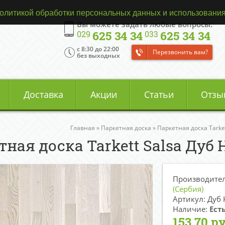
олитикой обработки персональных данных и использования
Вы можете задать любые вопросы:
625 34 34
625 34 34
029
033
c 8:30 до 22:00
Перезвонить вам?
без выходных
Доставка
Акции
Статьи
Отзы
Главная
»
Паркетная доска
»
Паркетная доска Tarke
тная доска Tarkett Salsa Дуб
Производите
(Сербия)
Артикул: Дуб
Наличие:
Ест
153.70 ру