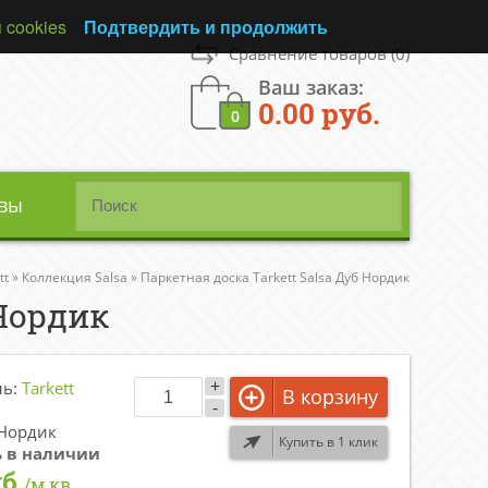
 cookies
Подтвердить и продолжить
Сравнение товаров
(0)
Ваш заказ:
0.00 руб.
0
вы
tt
»
Коллекция Salsa
»
Паркетная доска Tarkett Salsa Дуб Нордик
 Нордик
+
ль:
Tarkett
В корзину
-
 Нордик
Купить в 1 клик
ь в наличии
б.
/м.кв.