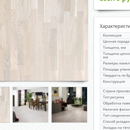
Характерист
Коллекция
Ценная порода
Толщина, мм
Толщина ценно
мм
Размеры ламел
Площадь упако
Твердость по 
Конструкция
Страна произв
Тип рисунка
Обработка пов
Наличие фаски
Тип соединени
Способ укладки
Укладка на тёп