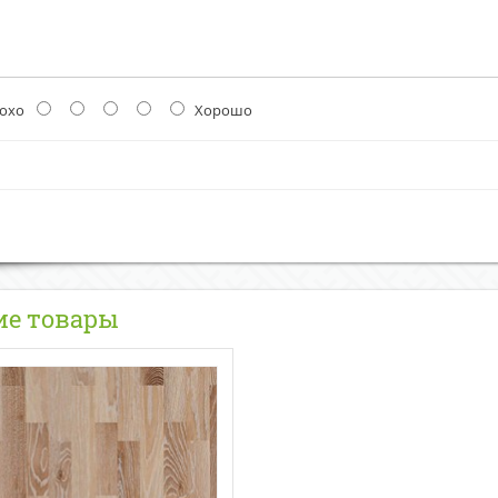
охо
Хорошо
ие товары