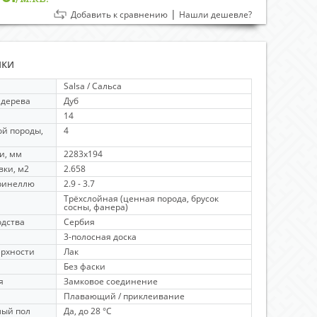
|
Добавить к сравнению
Нашли дешевле?
ики
Salsa / Сальса
 дерева
Дуб
14
й породы,
4
и, мм
2283х194
вки, м2
2.658
Бринеллю
2.9 - 3.7
Трёхслойная (ценная порода, брусок
сосны, фанера)
одства
Сербия
3-полосная доска
ерхности
Лак
Без фаски
я
Замковое соединение
Плавающий / приклеивание
лый пол
Да, до 28 °C