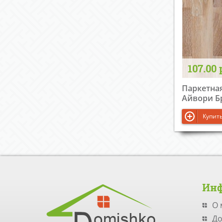
107.00 
Паркетная
Айвори Б
Купит
Ин
О 
До