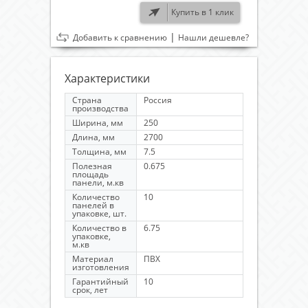
Купить в 1 клик
|
Добавить к сравнению
Нашли дешевле?
Характеристики
Страна
Россия
производства
Ширина, мм
250
Длина, мм
2700
Толщина, мм
7.5
Полезная
0.675
площадь
панели, м.кв
Количество
10
панелей в
упаковке, шт.
Количество в
6.75
упаковке,
м.кв
Материал
ПВХ
изготовления
Гарантийный
10
срок, лет