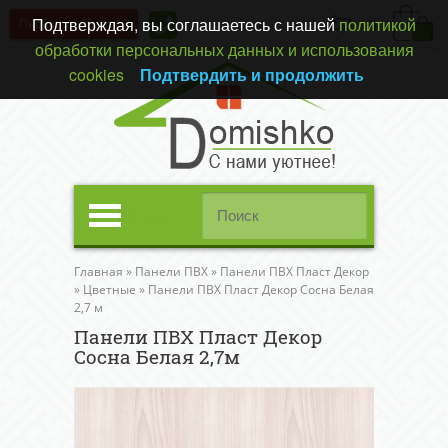
Подтверждая, вы соглашаетесь с нашей
политикой
Перезвонить вам?
(0)
обработки персональных данных и использования
cookies
Подтвердить и продолжить
Меню
Главная
»
Панели ПВХ
»
Панели ПВХ Пласт Декор
»
Цветные
»
Панели ПВХ Пласт Декор Сосна Белая
2,7 м
Панели ПВХ Пласт Декор
Сосна Белая 2,7м