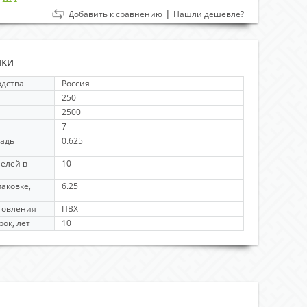
|
Добавить к сравнению
Нашли дешевле?
ики
одства
Россия
250
2500
7
адь
0.625
нелей в
10
паковке,
6.25
товления
ПВХ
ок, лет
10