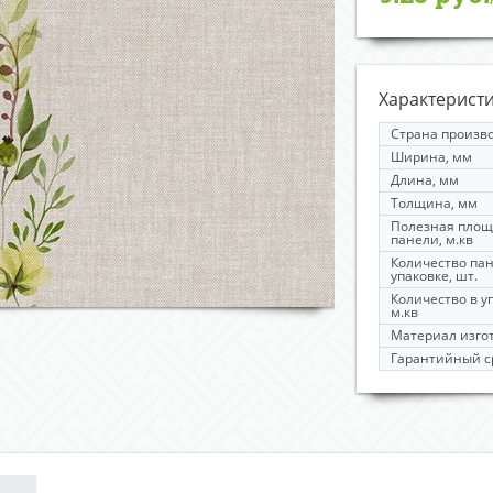
Характерист
Страна произв
Ширина, мм
Длина, мм
Толщина, мм
Полезная площ
панели, м.кв
Количество па
упаковке, шт.
Количество в у
м.кв
Материал изго
Гарантийный ср