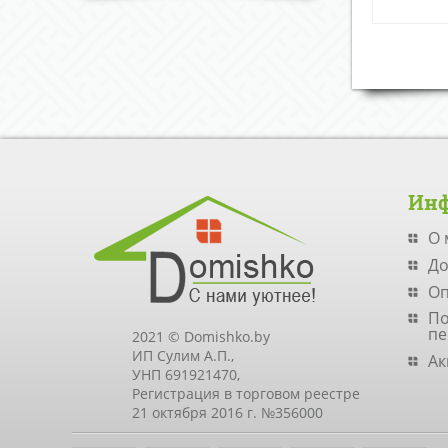
Ин
О 
До
Оп
По
пе
2021 © Domishko.by
ИП Сулим А.П.,
Ак
УНП 691921470,
Регистрация в торговом реестре
21 октября 2016 г. №356000