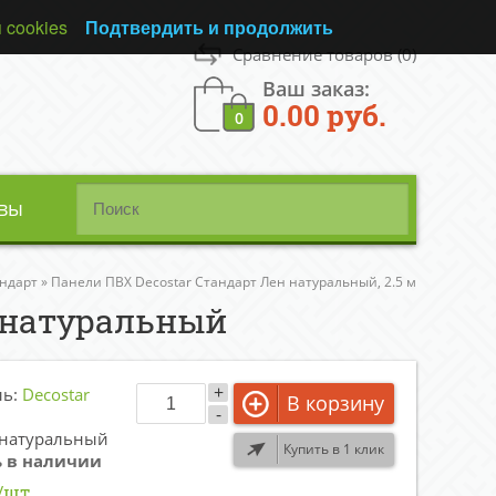
 cookies
Подтвердить и продолжить
Сравнение товаров
(0)
Ваш заказ:
0.00 руб.
0
вы
ндарт
»
Панели ПВХ Decostar Стандарт Лен натуральный, 2.5 м
н натуральный
+
ль:
Decostar
В корзину
-
 натуральный
Купить в 1 клик
ь в наличии
/шт