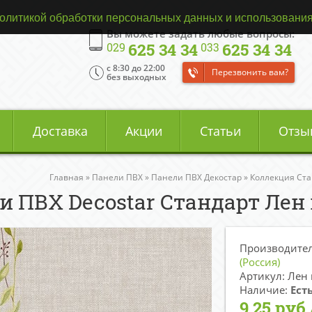
олитикой обработки персональных данных и использования
Вы можете задать любые вопросы:
625 34 34
625 34 34
029
033
c 8:30 до 22:00
Перезвонить вам?
без выходных
Доставка
Акции
Статьи
Отзы
Главная
»
Панели ПВХ
»
Панели ПВХ Декостар
»
Коллекция Ста
и ПВХ Decostar Стандарт Ле
Производите
(Россия)
Артикул: Лен
Наличие:
Ест
9.25 руб.