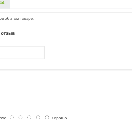
вы
ов об этом товаре.
 отзыв
:
охо
Хорошо