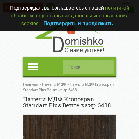
Подтверждая, вы соглашаетесь с нашей
политикой
Перезвонить вам?
(0)
обработки персональных данных и использования
cookies
Подтвердить и продолжить
Меню
Главная
»
Панели МДФ
»
Панели МДФ Kronospan
Standart Plus Венге каир 6488
Панели МДФ Kronospan
Standart Plus Венге каир 6488