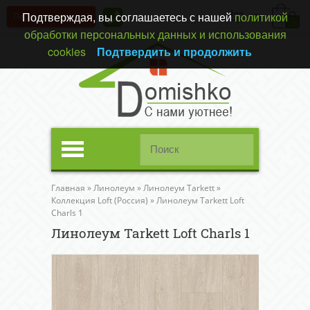
Подтверждая, вы соглашаетесь с нашей
политикой
Перезвонить вам?
(0)
обработки персональных данных и использования
cookies
Подтвердить и продолжить
Меню
Главная
»
Линолеум
»
Линолеум Tarkett
»
Коллекция Loft (Россия)
»
Линолеум Tarkett Loft
Charls 1
Линолеум Tarkett Loft Charls 1