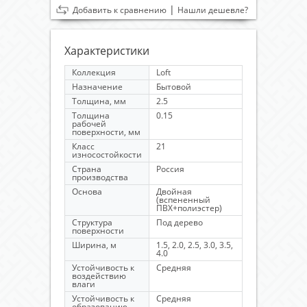
|
Добавить к сравнению
Нашли дешевле?
Характеристики
Коллекция
Loft
Назначение
Бытовой
Толщина, мм
2.5
Толщина
0.15
рабочей
поверхности, мм
Класс
21
износостойкости
Страна
Россия
производства
Основа
Двойная
(вспененный
ПВХ+полиэстер)
Структура
Под дерево
поверхности
Ширина, м
1.5, 2.0, 2.5, 3.0, 3.5,
4.0
Устойчивость к
Средняя
воздействию
влаги
Устойчивость к
Средняя
образованию