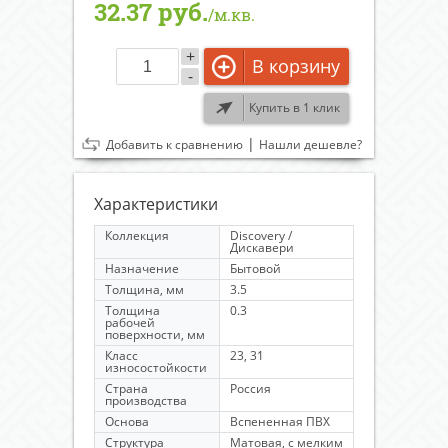
32.37 руб.
/м.кв.
+
В корзину
-
Купить в 1 клик
|
Добавить к сравнению
Нашли дешевле?
Характеристики
Коллекция
Discovery /
Дискавери
Назначение
Бытовой
Толщина, мм
3.5
Толщина
0.3
рабочей
поверхности, мм
Класс
23, 31
износостойкости
Страна
Россия
производства
Основа
Вспененная ПВХ
Структура
Матовая, с мелким