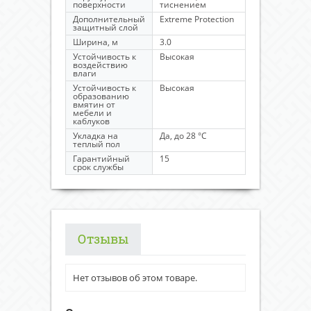
поверхности
тиснением
Дополнительный
Extreme Protection
защитный слой
Ширина, м
3.0
Устойчивость к
Высокая
воздействию
влаги
Устойчивость к
Высокая
образованию
вмятин от
мебели и
каблуков
Укладка на
Да, до 28 °C
теплый пол
Гарантийный
15
срок службы
Отзывы
Нет отзывов об этом товаре.