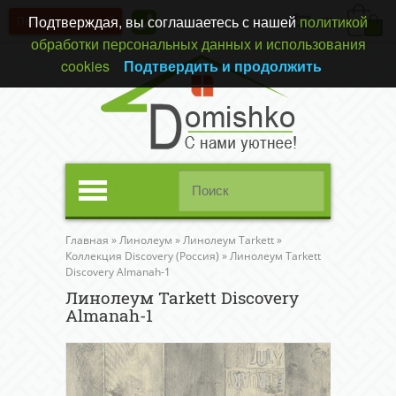
Подтверждая, вы соглашаетесь с нашей
политикой
Перезвонить вам?
(0)
обработки персональных данных и использования
cookies
Подтвердить и продолжить
Меню
Главная
»
Линолеум
»
Линолеум Tarkett
»
Коллекция Discovery (Россия)
»
Линолеум Tarkett
Discovery Almanah-1
Линолеум Tarkett Discovery
Almanah-1