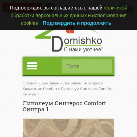
Подтверждая, вы соглашаетесь с нашей
политикой
Перезвонить вам?
(0)
обработки персональных данных и использования
cookies
Подтвердить и продолжить
Меню
Главная
»
Линолеум
»
Линолеум Синтерос
»
Коллекция Comfort
»
Линолеум Синтерос Comfort
Синтра 1
Линолеум Синтерос Comfort
Синтра 1