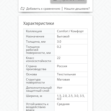
|
Добавить к сравнению
Нашли дешевле?
Характеристики
Коллекция
Comfort / Комфорт
Назначение
Бытовой
Толщина, мм
3.0
Толщина
0.2
рабочей
поверхности, мм
Класс
22
износостойкости
Страна
Россия
производства
Основа
Текстильная
Структура
Матовая
поверхности
Дополнительный
Нет
защитный слой
Ширина, м
1.5, 2.0, 2.5, 3.0, 3.5,
4.0
Устойчивость к
Средняя
воздействию
влаги