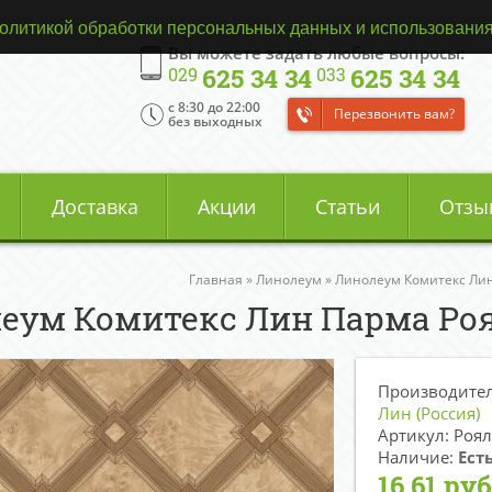
олитикой обработки персональных данных и использования
Вы можете задать любые вопросы:
625 34 34
625 34 34
029
033
c 8:30 до 22:00
Перезвонить вам?
без выходных
Доставка
Акции
Статьи
Отзы
Главная
»
Линолеум
»
Линолеум Комитекс Ли
еум Комитекс Лин Парма Роя
Производите
Лин (Россия)
Артикул: Роял
Наличие:
Ест
16.61 руб