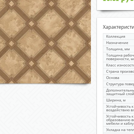
Характерист
Коллекция
Назначение
Толщина, мм
Толщина рабо
поверхности, 
Класс износост
Страна произв
Основа
Структура пове
Дополнительн
защитный сло
Ширина, м
Устойчивость к
воздействию в
Устойчивость к
образованию в
мебели и каблу
Укладка на теп