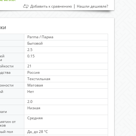
|
Добавить к сравнению
Нашли дешевле?
ики
Parma / Парма
Бытовой
2.5
чей
0.15
мм
ойкости
21
одства
Россия
Текстильная
рхности
Матовая
ый
Нет
й
2.0
Низкая
лаги
Средняя
мятин от
ков
лый пол
Да, до 28 °C