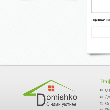
Оценка:
Пл
Ин
О 
До
Оп
По