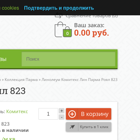
 cookies
Подтвердить и продолжить
Сравнение товаров
(0)
Ваш заказ:
0.00 руб.
0
вы
н
»
Коллекция Парма
»
Линолеум Комитекс Лин Парма Роял 823
л 823
+
ль:
Комитекс
В корзину
-
 823
Купить в 1 клик
ь в наличии
.
/м.кв.