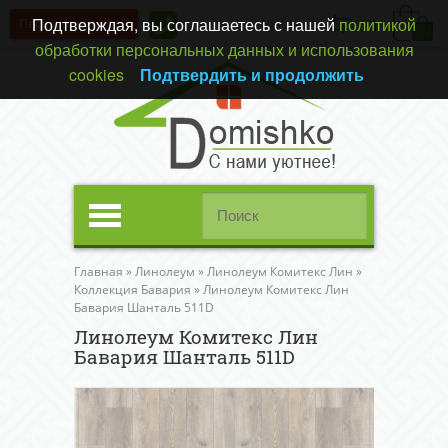
Подтверждая, вы соглашаетесь с нашей
политикой
Перезвонить вам?
(0)
обработки персональных данных и использования
cookies
Подтвердить и продолжить
Меню
Главная
»
Линолеум
»
Линолеум Комитекс Лин
»
Коллекция Бавария
»
Линолеум Комитекс Лин
Бавария Шанталь 511D
Линолеум Комитекс Лин
Бавария Шанталь 511D