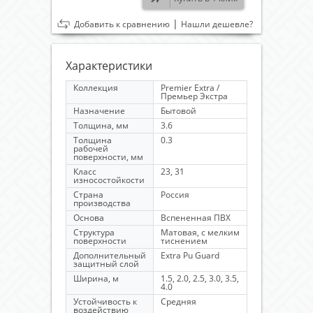
|
Добавить к сравнению
Нашли дешевле?
Характеристики
Коллекция
Premier Extra /
Премьер Экстра
Назначение
Бытовой
Толщина, мм
3.6
Толщина
0.3
рабочей
поверхности, мм
Класс
23, 31
износостойкости
Страна
Россия
производства
Основа
Вспененная ПВХ
Структура
Матовая, с мелким
поверхности
тиснением
Дополнительный
Extra Pu Guard
защитный слой
Ширина, м
1.5, 2.0, 2.5, 3.0, 3.5,
4.0
Устойчивость к
Средняя
воздействию