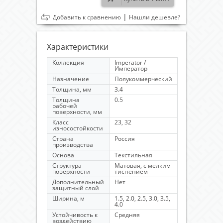
|
Добавить к сравнению
Нашли дешевле?
Характеристики
Коллекция
Imperator /
Император
Назначение
Полукоммерческий
Толщина, мм
3.4
Толщина
0.5
рабочей
поверхности, мм
Класс
23, 32
износостойкости
Страна
Россия
производства
Основа
Текстильная
Структура
Матовая, с мелким
поверхности
тиснением
Дополнительный
Нет
защитный слой
Ширина, м
1.5, 2.0, 2.5, 3.0, 3.5,
4.0
Устойчивость к
Средняя
воздействию