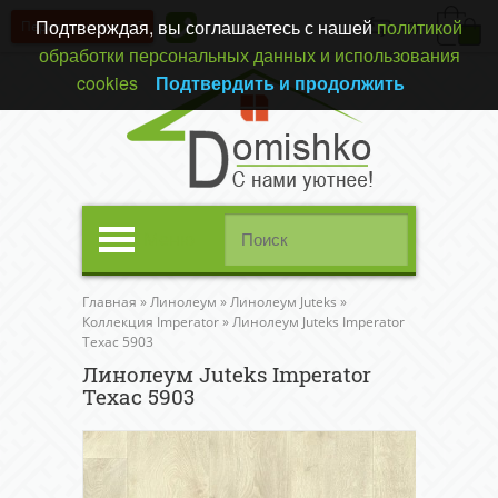
Подтверждая, вы соглашаетесь с нашей
политикой
Перезвонить вам?
(0)
обработки персональных данных и использования
cookies
Подтвердить и продолжить
Меню
Главная
»
Линолеум
»
Линолеум Juteks
»
Коллекция Imperator
»
Линолеум Juteks Imperator
Техас 5903
Линолеум Juteks Imperator
Техас 5903