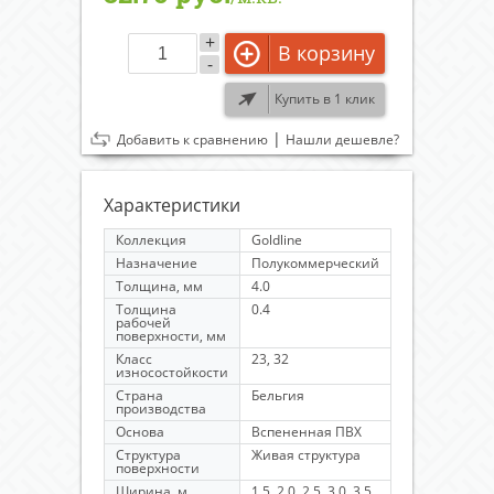
+
В корзину
-
Купить в 1 клик
|
Добавить к сравнению
Нашли дешевле?
Характеристики
Коллекция
Goldline
Назначение
Полукоммерческий
Толщина, мм
4.0
Толщина
0.4
рабочей
поверхности, мм
Класс
23, 32
износостойкости
Страна
Бельгия
производства
Основа
Вспененная ПВХ
Структура
Живая структура
поверхности
Ширина, м
1.5, 2.0, 2.5, 3.0, 3.5,