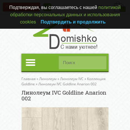
Подтверждая, вы соглашаетесь с нашей
политикой
Перезвонить вам?
(0)
обработки персональных данных и использования
cookies
Подтвердить и продолжить
Меню
Главная
»
Линолеум
»
Линолеум IVC
»
Коллекция
Goldline
»
Линолеум IVC Goldline Anarion 002
Линолеум IVC Goldline Anarion
002