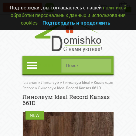
Подтверждая, вы соглашаетесь с нашей
политикой
Перезвонить вам?
(0)
обработки персональных данных и использования
cookies
Подтвердить и продолжить
Меню
Главная
»
Линолеум
»
Линолеум Ideal
»
Коллекция
Record
»
Линолеум Ideal Record Kansas 661D
Линолеум Ideal Record Kansas
661D
NEW