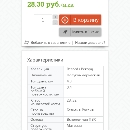
28.30 руб.
/м.кв.
+
В корзину
-
Купить в 1 клик
|
Добавить к сравнению
Нашли дешевле?
Характеристики
Коллекция
Record / Рекорд
Назначение
Полукоммерческий
Толщина, мм
4.3
Толщина
0.4
рабочей
поверхности, мм
Класс
23, 32
износостойкости
Страна
Бельгия-Россия
производства
Основа
Вспененная ПВХ
Структура
Матовая
поверхности