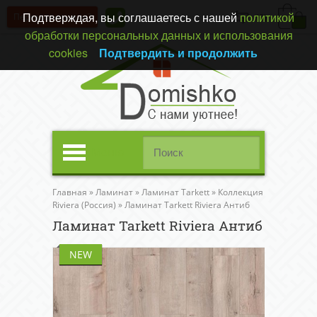
Подтверждая, вы соглашаетесь с нашей
политикой
Перезвонить вам?
(0)
обработки персональных данных и использования
cookies
Подтвердить и продолжить
Меню
Главная
»
Ламинат
»
Ламинат Tarkett
»
Коллекция
Riviera (Россия)
»
Ламинат Tarkett Riviera Антиб
Ламинат Tarkett Riviera Антиб
NEW