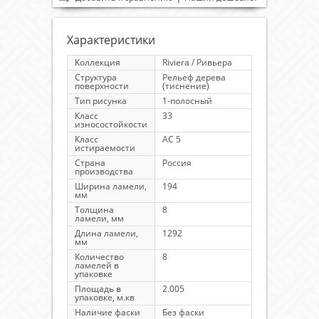
Характеристики
Коллекция
Riviera / Ривьера
Структура
Рельеф дерева
поверхности
(тиснение)
Тип рисунка
1-полосный
Класс
33
износостойкости
Класс
AC 5
истираемости
Страна
Россия
производства
Ширина ламели,
194
мм
Толщина
8
ламели, мм
Длина ламели,
1292
мм
Количество
8
ламелей в
упаковке
Площадь в
2.005
упаковке, м.кв
Наличие фаски
Без фаски