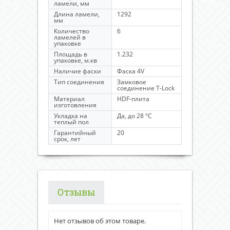
ламели, мм
Длина ламели,
1292
мм
Количество
6
ламелей в
упаковке
Площадь в
1.232
упаковке, м.кв
Наличие фаски
Фаска 4V
Тип соединения
Замковое
соединение T-Lock
Материал
HDF-плита
изготовления
Укладка на
Да, до 28 °C
теплый пол
Гарантийный
20
срок, лет
Отзывы
Нет отзывов об этом товаре.