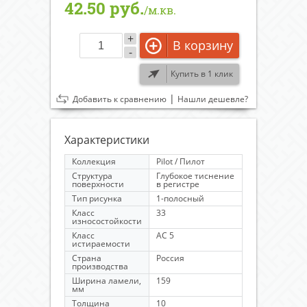
42.50 руб.
/м.кв.
+
В корзину
-
Купить в 1 клик
|
Добавить к сравнению
Нашли дешевле?
Характеристики
Коллекция
Pilot / Пилот
Структура
Глубокое тиснение
поверхности
в регистре
Тип рисунка
1-полосный
Класс
33
износостойкости
Класс
AC 5
истираемости
Страна
Россия
производства
Ширина ламели,
159
мм
Толщина
10