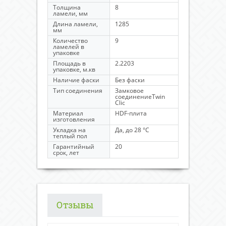
Толщина
8
ламели, мм
Длина ламели,
1285
мм
Количество
9
ламелей в
упаковке
Площадь в
2.2203
упаковке, м.кв
Наличие фаски
Без фаски
Тип соединения
Замковое
соединениеTwin
Clic
Материал
HDF-плита
изготовления
Укладка на
Да, до 28 °C
теплый пол
Гарантийный
20
срок, лет
Отзывы