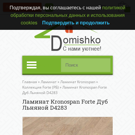
Подтверждая, вы соглашаетесь с нашей
политикой
Перезвонить вам?
(0)
обработки персональных данных и использования
cookies
Подтвердить и продолжить
Меню
Главная
»
Ламинат
»
Ламинат Kronospan
»
Коллекция Forte (РБ)
»
Ламинат Kronospan Forte
Дуб Льняной D4283
Ламинат Kronospan Forte Дуб
Льняной D4283