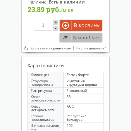
Наличие:
Есть в наличии
23.89 руб.
/м.кв.
+
В корзину
-
Купить в 1 клик
|
Добавить к сравнению
Нашли дешевле?
Характеристики
Коллекция
Forte / Форте
Структура
Имитация
поверхности
структуры дерева
Тип рисунка
1-полосный
Класс
33
износостойкости
Класс
AC 5
истираемости
Страна
Республика
производства
Беларусь
Ширина ламели,
192
мм