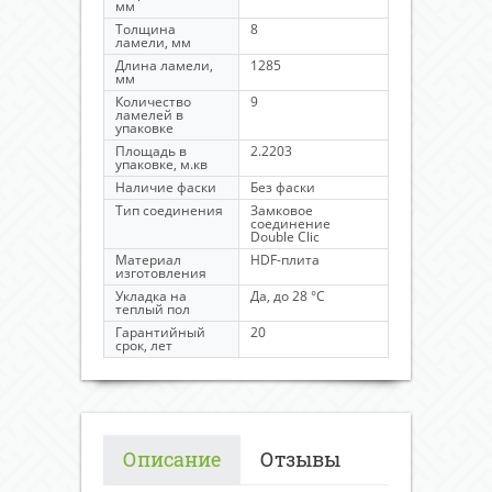
мм
Толщина
8
ламели, мм
Длина ламели,
1285
мм
Количество
9
ламелей в
упаковке
Площадь в
2.2203
упаковке, м.кв
Наличие фаски
Без фаски
Тип соединения
Замковое
соединение
Double Clic
Материал
HDF-плита
изготовления
Укладка на
Да, до 28 °C
теплый пол
Гарантийный
20
срок, лет
Описание
Отзывы