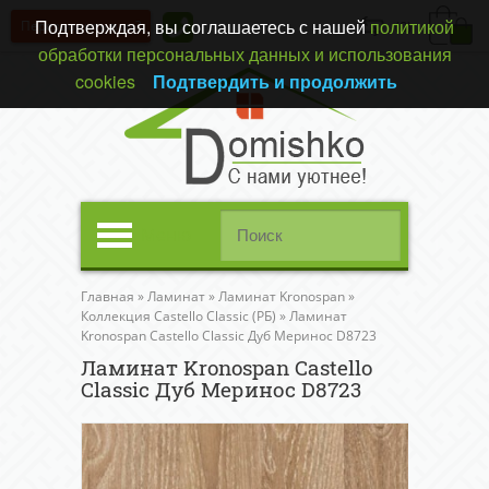
Подтверждая, вы соглашаетесь с нашей
политикой
Перезвонить вам?
(0)
обработки персональных данных и использования
cookies
Подтвердить и продолжить
Меню
Главная
»
Ламинат
»
Ламинат Kronospan
»
Коллекция Castello Classic (РБ)
»
Ламинат
Kronospan Castello Classic Дуб Меринос D8723
Ламинат Kronospan Castello
Classic Дуб Меринос D8723