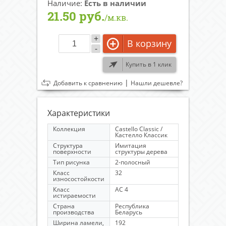
Наличие:
Есть в наличии
21.50 руб.
/м.кв.
+
В корзину
-
Купить в 1 клик
|
Добавить к сравнению
Нашли дешевле?
Характеристики
Коллекция
Castello Classic /
Кастелло Классик
Структура
Имитация
поверхности
структуры дерева
Тип рисунка
2-полосный
Класс
32
износостойкости
Класс
AC 4
истираемости
Страна
Республика
производства
Беларусь
Ширина ламели,
192