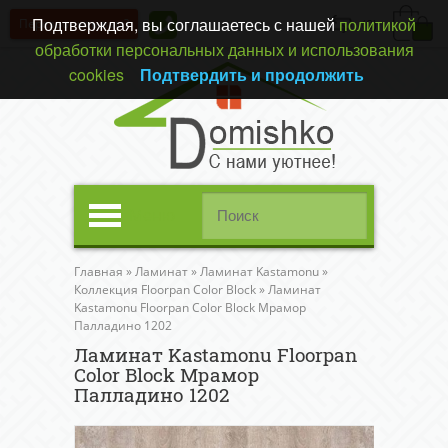
Подтверждая, вы соглашаетесь с нашей
политикой
Перезвонить вам?
(0)
обработки персональных данных и использования
cookies
Подтвердить и продолжить
Меню
Главная
»
Ламинат
»
Ламинат Kastamonu
»
Коллекция Floorpan Color Block
»
Ламинат
Kastamonu Floorpan Color Block Мрамор
Палладино 1202
Ламинат Kastamonu Floorpan
Color Block Мрамор
Палладино 1202