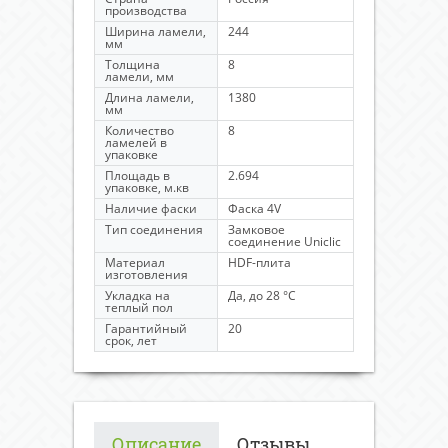
производства
Ширина ламели,
244
мм
Толщина
8
ламели, мм
Длина ламели,
1380
мм
Количество
8
ламелей в
упаковке
Площадь в
2.694
упаковке, м.кв
Наличие фаски
Фаска 4V
Тип соединения
Замковое
соединение Uniclic
Материал
HDF-плита
изготовления
Укладка на
Да, до 28 °C
теплый пол
Гарантийный
20
срок, лет
Описание
Отзывы