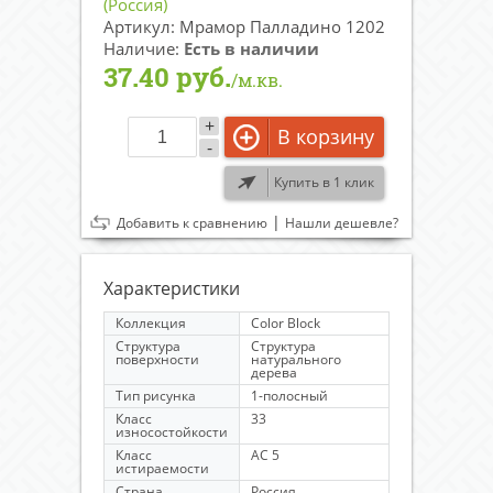
(Россия)
Артикул: Мрамор Палладино 1202
Наличие:
Есть в наличии
37.40 руб.
/м.кв.
+
В корзину
-
Купить в 1 клик
|
Добавить к сравнению
Нашли дешевле?
Характеристики
Коллекция
Color Block
Структура
Структура
поверхности
натурального
дерева
Тип рисунка
1-полосный
Класс
33
износостойкости
Класс
AC 5
истираемости
Страна
Россия