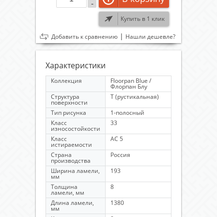
-
Купить в 1 клик
|
Добавить к сравнению
Нашли дешевле?
Характеристики
Коллекция
Floorpan Blue /
Флорпан Блу
Структура
Т (рустикальная)
поверхности
Тип рисунка
1-полосный
Класс
33
износостойкости
Класс
AC 5
истираемости
Страна
Россия
производства
Ширина ламели,
193
мм
Толщина
8
ламели, мм
Длина ламели,
1380
мм