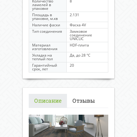
Количество
8
ламелей в
упаковке
Площадь в
2.131
упаковке, м.кв
Наличие фаски
Фаска 4V
Тип соединения
Замковое
соединение
UNICLIC
Материал
HDF-плита
изготовления
Укладка на
Да, до 28 °C
теплый пол
Гарантийный
20
срок, лет
Описание
Отзывы