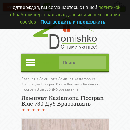
Подтверждая, вы соглашаетесь с нашей
политикой
Перезвонить вам?
(0)
обработки персональных данных и использования
cookies
Подтвердить и продолжить
Меню
Главная
»
Ламинат
»
Ламинат Kastamonu
»
Коллекция Floorpan Blue
»
Ламинат Kastamonu
Floorpan Blue 730 Дуб Браззавиль
Ламинат Kastamonu Floorpan
Blue 730 Дуб Браззавиль