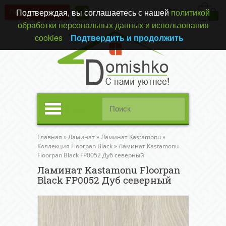
Подтверждая, вы соглашаетесь с нашей
политикой
Перезвонить вам?
(0)
обработки персональных данных и использования
cookies
Подтвердить и продолжить
Меню
Главная
»
Ламинат
»
Ламинат Kastamonu
»
Коллекция Floorpan Black
»
Ламинат Kastamonu
Floorpan Black FP0052 Дуб северный
Ламинат Kastamonu Floorpan
Black FP0052 Дуб северный