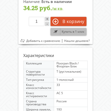
Наличие:
Есть в наличии
34.25 руб.
/м.кв.
+
В корзину
-
Купить в 1 клик
|
Добавить к сравнению
Нашли дешевле?
Характеристики
Коллекция
Floorpan Black /
Флорпан Блэк
Структура
Т (рустикальная)
поверхности
Тип рисунка
1-полосный
Класс
33
износостойкости
Класс
AC 5
истираемости
Страна
Россия
производства
Ширина ламели,
193