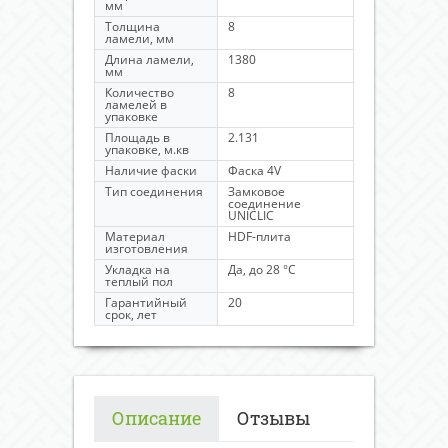
мм
Толщина
8
ламели, мм
Длина ламели,
1380
мм
Количество
8
ламелей в
упаковке
Площадь в
2.131
упаковке, м.кв
Наличие фаски
Фаска 4V
Тип соединения
Замковое
соединение
UNICLIC
Материал
HDF-плита
изготовления
Укладка на
Да, до 28 °C
теплый пол
Гарантийный
20
срок, лет
Описание
Отзывы