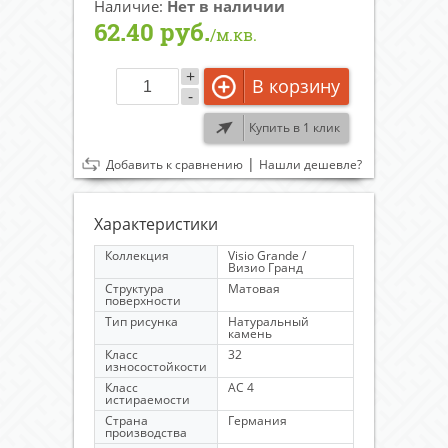
Наличие:
Нет в наличии
62.40 руб.
/м.кв.
+
В корзину
-
Купить в 1 клик
|
Добавить к сравнению
Нашли дешевле?
Характеристики
Коллекция
Visio Grande /
Визио Гранд
Структура
Матовая
поверхности
Тип рисунка
Натуральный
камень
Класс
32
износостойкости
Класс
AC 4
истираемости
Страна
Германия
производства