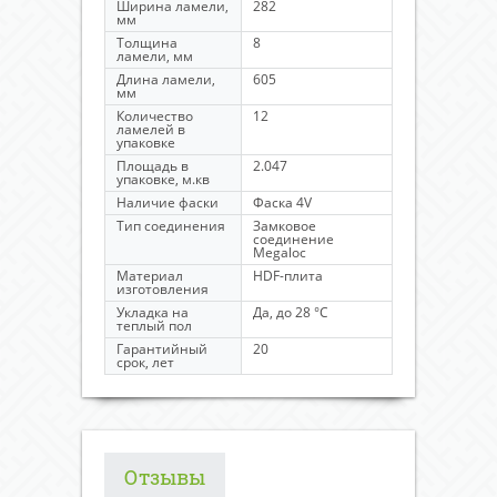
Ширина ламели,
282
мм
Толщина
8
ламели, мм
Длина ламели,
605
мм
Количество
12
ламелей в
упаковке
Площадь в
2.047
упаковке, м.кв
Наличие фаски
Фаска 4V
Тип соединения
Замковое
соединение
Megaloc
Материал
HDF-плита
изготовления
Укладка на
Да, до 28 °C
теплый пол
Гарантийный
20
срок, лет
Отзывы