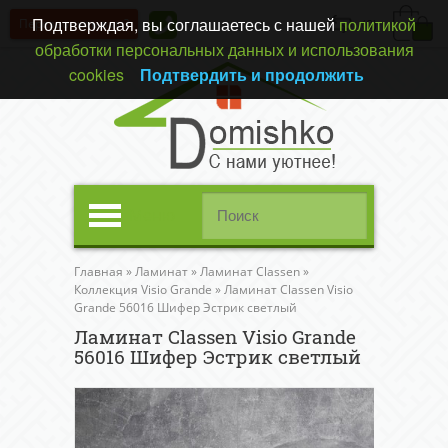
Подтверждая, вы соглашаетесь с нашей
политикой
Перезвонить вам?
(0)
обработки персональных данных и использования
cookies
Подтвердить и продолжить
Меню
Главная
»
Ламинат
»
Ламинат Classen
»
Коллекция Visio Grande
»
Ламинат Classen Visio
Grande 56016 Шифер Эстрик светлый
Ламинат Classen Visio Grande
56016 Шифер Эстрик светлый