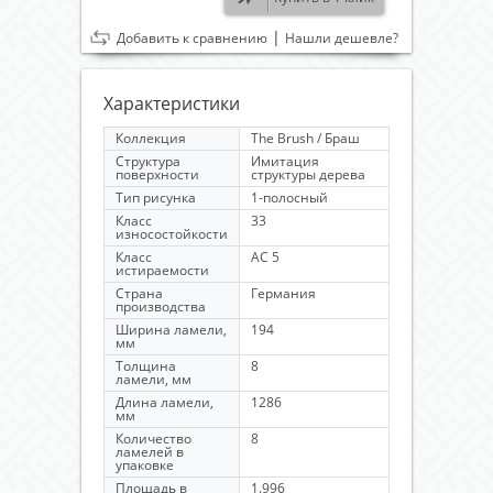
|
Добавить к сравнению
Нашли дешевле?
Характеристики
Коллекция
The Brush / Браш
Структура
Имитация
поверхности
структуры дерева
Тип рисунка
1-полосный
Класс
33
износостойкости
Класс
AC 5
истираемости
Страна
Германия
производства
Ширина ламели,
194
мм
Толщина
8
ламели, мм
Длина ламели,
1286
мм
Количество
8
ламелей в
упаковке
Площадь в
1.996