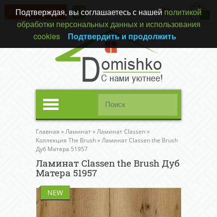
Подтверждая, вы соглашаетесь с нашей
политикой
Перезвонить вам?
(0)
обработки персональных данных и использования
cookies
Подтвердить и продолжить
Меню
Главная
»
Ламинат
»
Ламинат Classen
»
Коллекция The Brush
»
Ламинат Classen the Brush
Дуб Матера 51957
Ламинат Classen the Brush Дуб
Матера 51957
NEW