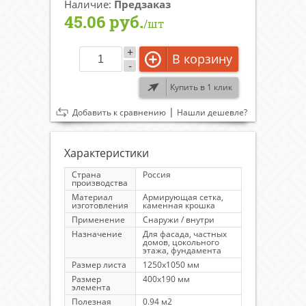
Наличие:
Предзаказ
45.06 руб.
/шт
+
В корзину
-
Купить в 1 клик
|
Добавить к сравнению
Нашли дешевле?
Характеристики
Страна
Россия
производства
Материал
Армирующая сетка,
изготовления
каменная крошка
Применение
Снаружи / внутри
Назначение
Для фасада, частных
домов, цокольного
этажа, фундамента
Размер листа
1250х1050 мм
Размер
400х190 мм
элемента
Полезная
0.94 м2