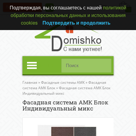
Подтверждая, вы соглашаетесь с нашей
политикой
Перезвонить вам?
(0)
обработки персональных данных и использования
cookies
Подтвердить и продолжить
Меню
Главная
»
Фасадные системы АМК
»
Фасадная
система АМК Блок
»
Фасадная система АМК Блок
Индивидуальный микс
Фасадная система АМК Блок
Индивидуальный микс