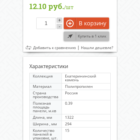
12.10 руб.
/шт
+
В корзину
-
Купить в 1 клик
|
Добавить к сравнению
Нашли дешевле?
Характеристики
Коллекция
Екатерининский
камень
Материал
Полипропилен
Страна
Россия
производства
Полезная
0.39
площадь
панели, м.кв
Длина, мм
1322
Ширина , мм
294
Количество
15
панелей в
упаковке, шт.