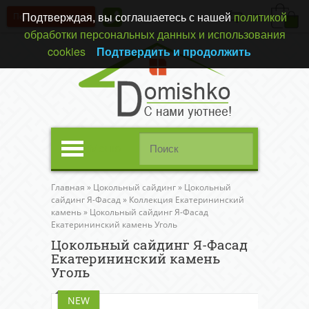
Подтверждая, вы соглашаетесь с нашей
политикой
Перезвонить вам?
(0)
обработки персональных данных и использования
cookies
Подтвердить и продолжить
Меню
Главная
»
Цокольный сайдинг
»
Цокольный
сайдинг Я-Фасад
»
Коллекция Екатерининский
камень
»
Цокольный сайдинг Я-Фасад
Екатерининский камень Уголь
Цокольный сайдинг Я-Фасад
Екатерининский камень
Уголь
NEW