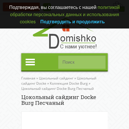
Подтверждая, вы соглашаетесь с нашей
политикой
Перезвонить вам?
(0)
обработки персональных данных и использования
cookies
Подтвердить и продолжить
Меню
Главная
»
Цокольный сайдинг
»
Цокольный
сайдинг Docke
»
Коллекция Docke Burg
»
Цокольный сайдинг Docke Burg Песчаный
Цокольный сайдинг Docke
Burg Песчаный