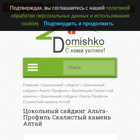
Подтверждая, вы соглашаетесь с нашей
политикой
Перезвонить вам?
(0)
обработки персональных данных и использования
cookies
Подтвердить и продолжить
Меню
Главная
»
Цокольный сайдинг
»
Цокольный
сайдинг Альта-Профиль
»
Коллекция Скалистый
камень
»
Цокольный сайдинг Альта-Профиль
Скалистый камень Алтай
Цокольный сайдинг Альта-
Профиль Скалистый камень
Алтай