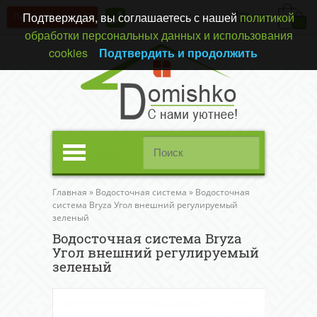
Подтверждая, вы соглашаетесь с нашей
политикой
Перезвонить вам?
(0)
обработки персональных данных и использования
cookies
Подтвердить и продолжить
Меню
Главная
»
Водосточная система
»
Водосточная
система Bryza Угол внешний регулируемый
зеленый
Водосточная система Bryza
Угол внешний регулируемый
зеленый